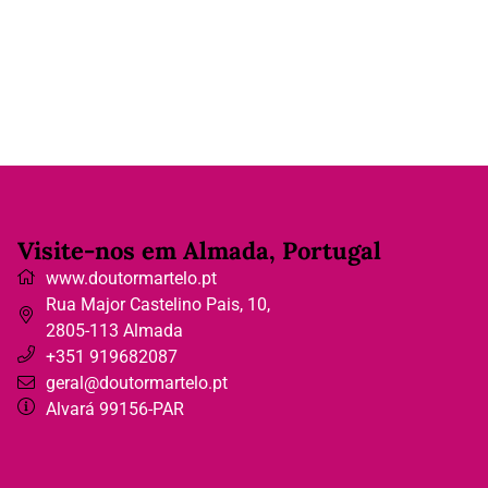
Visite-nos em Almada, Portugal
www.doutormartelo.pt
Rua Major Castelino Pais, 10
,
2805-113
Almada
+351 919682087
geral@doutormartelo.pt
Alvará 99156-PAR