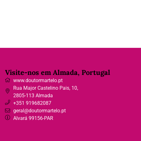
Visite-nos em Almada, Portugal
www.doutormartelo.pt
Rua Major Castelino Pais, 10
,
2805-113
Almada
+351 919682087
geral@doutormartelo.pt
Alvará 99156-PAR