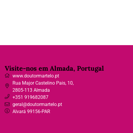
Visite-nos em Almada, Portugal
www.doutormartelo.pt
Rua Major Castelino Pais, 10
,
2805-113
Almada
+351 919682087
geral@doutormartelo.pt
Alvará 99156-PAR