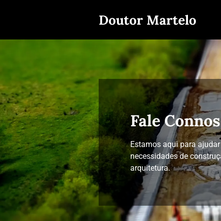
Doutor Martelo
Fale Conno
Estamos aqui para ajudar
necessidades de construçã
arquitetura.