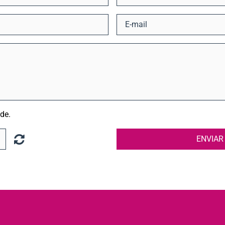
ade.
ENVIA