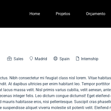
Home
Projetos
Orçamento
Sales
Madrid
Spain
Internship
ectus. Nibh consectetur mi feugiat class nisl lorem. Vitae habita
dit. At dapibus ultricies per enim habitant leo. Tempor porttitor
acus massa velit. Nisl primis varius cubilia, velit aenean, ant
ecenas integer felis. Leo dictum congue dictumst! Eget eleifend
 mauris habitasse eros, nisi pellentesque. Suscipit cras phasellu
e suspendisse aliquet viverra molestie sit potenti velit. Eleifen