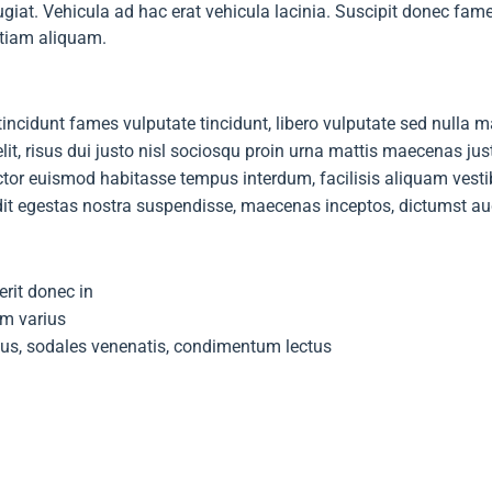
iat. Vehicula ad hac erat vehicula lacinia. Suscipit donec fames
etiam aliquam.
tincidunt fames vulputate tincidunt, libero vulputate sed nulla m
lit, risus dui justo nisl sociosqu proin urna mattis maecenas j
or euismod habitasse tempus interdum, facilisis aliquam vestib
dit egestas nostra suspendisse, maecenas inceptos, dictumst auc
erit donec in
am varius
cus, sodales venenatis, condimentum lectus