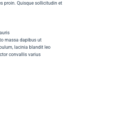
 proin. Quisque sollicitudin et
auris
usto massa dapibus ut
ulum, lacinia blandit leo
tor convallis varius