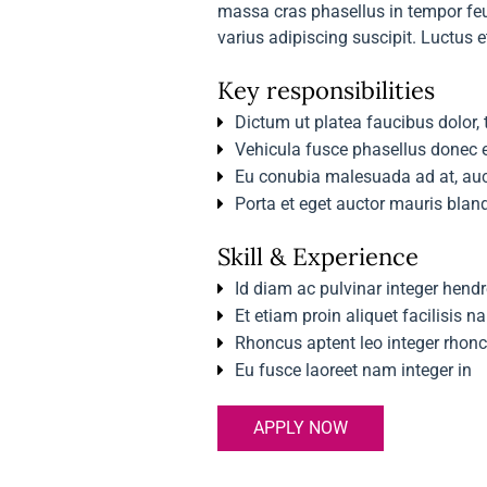
massa cras phasellus in tempor feug
varius adipiscing suscipit. Luctus 
Key responsibilities
Dictum ut platea faucibus dolor, 
Vehicula fusce phasellus donec e
Eu conubia malesuada ad at, auct
Porta et eget auctor mauris blan
Skill & Experience
Id diam ac pulvinar integer hendr
Et etiam proin aliquet facilisis n
Rhoncus aptent leo integer rhon
Eu fusce laoreet nam integer in
APPLY NOW