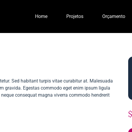
Home
Projetos
Orçamento
etur. Sed habitant turpis vitae curabitur at. Malesuada
t sem gravida. Egestas commodo eget enim ipsum ligula
et neque consequat magna viverra commodo hendrerit