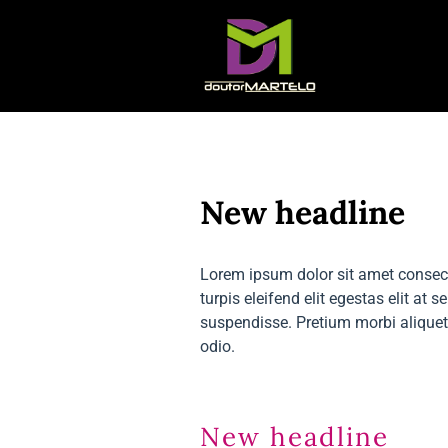
New headline
Lorem ipsum dolor sit amet consect
turpis eleifend elit egestas elit a
suspendisse. Pretium morbi aliqu
odio.
New headline