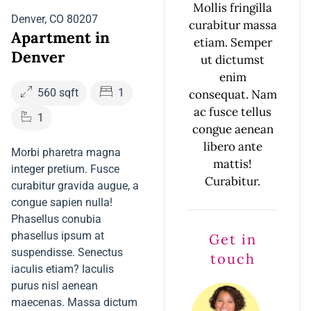
Mollis fringilla
Denver, CO 80207
curabitur massa
Apartment in
etiam. Semper
Denver
ut dictumst
enim
560 sqft
1
consequat. Nam
ac fusce tellus
1
congue aenean
libero ante
Morbi pharetra magna
mattis!
integer pretium. Fusce
Curabitur.
curabitur gravida augue, a
congue sapien nulla!
Phasellus conubia
phasellus ipsum at
Get in
suspendisse. Senectus
touch
iaculis etiam? Iaculis
purus nisl aenean
maecenas. Massa dictum