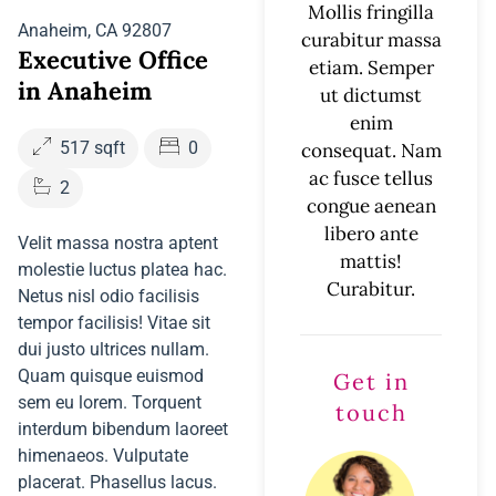
Mollis fringilla
Anaheim, CA 92807
curabitur massa
Executive Office
etiam. Semper
in Anaheim
ut dictumst
enim
517 sqft
0
consequat. Nam
ac fusce tellus
2
congue aenean
libero ante
Velit massa nostra aptent
mattis!
molestie luctus platea hac.
Curabitur.
Netus nisl odio facilisis
tempor facilisis! Vitae sit
dui justo ultrices nullam.
Quam quisque euismod
Get in
sem eu lorem. Torquent
touch
interdum bibendum laoreet
himenaeos. Vulputate
placerat. Phasellus lacus.