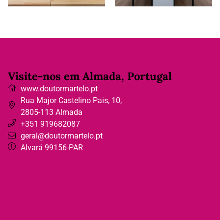
Visite-nos em Almada, Portugal
www.doutormartelo.pt
Rua Major Castelino Pais, 10
,
2805-113
Almada
+351 919682087
geral@doutormartelo.pt
Alvará 99156-PAR