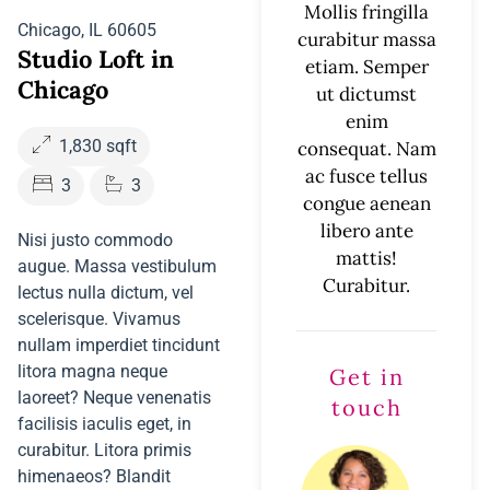
Mollis fringilla
Chicago, IL 60605
curabitur massa
Studio Loft in
etiam. Semper
Chicago
ut dictumst
enim
1,830 sqft
consequat. Nam
ac fusce tellus
3
3
congue aenean
libero ante
Nisi justo commodo
mattis!
augue. Massa vestibulum
Curabitur.
lectus nulla dictum, vel
scelerisque. Vivamus
nullam imperdiet tincidunt
litora magna neque
Get in
laoreet? Neque venenatis
touch
facilisis iaculis eget, in
curabitur. Litora primis
himenaeos? Blandit