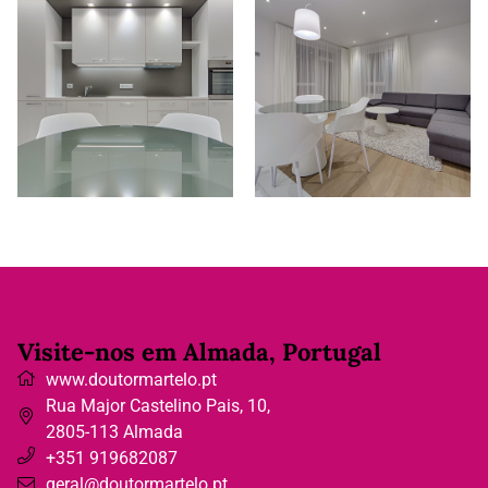
Visite-nos em Almada, Portugal
www.doutormartelo.pt
Rua Major Castelino Pais, 10
,
2805-113
Almada
+351 919682087
geral@doutormartelo.pt