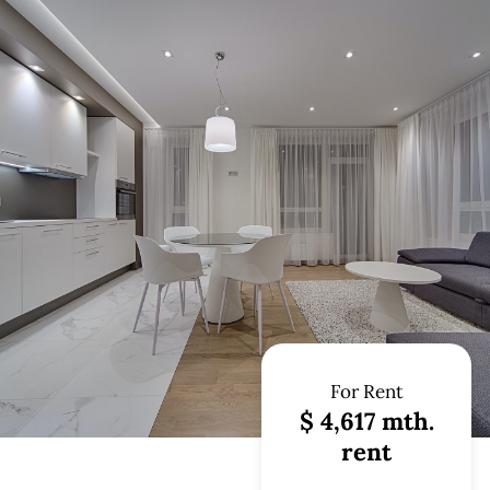
For Rent
$ 4,617 mth.
rent